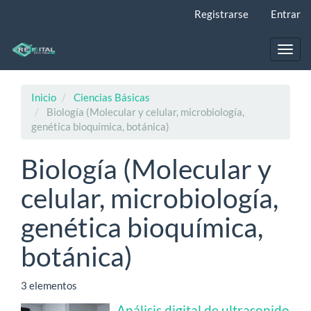
Navegación
Registrarse
Entrar
principal
Contenido
principal
Toggl
Barra
navig
lateral
Inicio
Ciencias Básicas
Biología (Molecular y celular, microbiología,
genética bioquímica, botánica)
Biología (Molecular y
celular, microbiología,
genética bioquímica,
botánica)
3 elementos
Análisis digital de ultrasonido