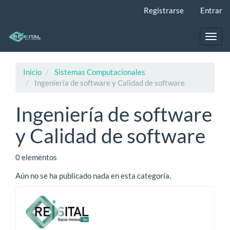
Navegación
Registrarse
Entrar
principal
Contenido
principal
Toggl
Barra
navig
lateral
Inicio
Sistemas Computacionales
Ingeniería de software y Calidad de software
Ingeniería de software
y Calidad de software
0 elementos
Aún no se ha publicado nada en esta categoría.
-