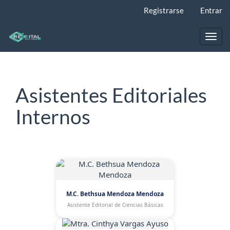
Navegación
Registrarse
Entrar
principal
Contenido
principal
Toggl
Barra
navig
lateral
Asistentes Editoriales
Internos
M.C. Bethsua Mendoza Mendoza
Asistente Editorial de Ciencias Básicas