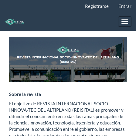
Navegación
Registrarse
Entrar
principal
Contenido
principal
Toggl
Barra
navig
lateral
Sobre la revista
El objetivo de REVISTA INTERNACIONAL SOCIO-
INNOVA-TEC DEL ALTIPLANO (REISITAL) es promover y
difundir el conocimiento en todas las ramas principales de
la ciencia, innovación, tecnología, ingeniería y educación.
Promueve la comunicación entre el gobierno, las empresas
y la industria, la academia y las organizaciones no