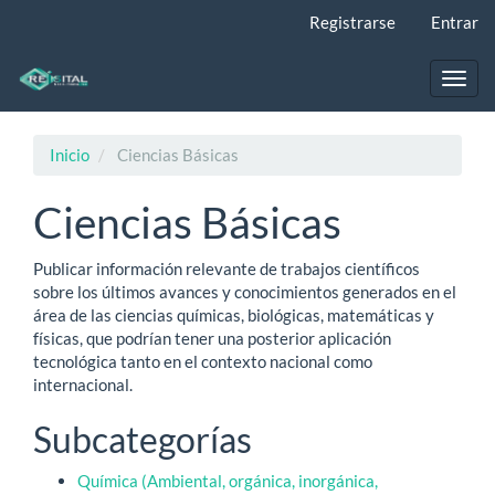
Navegación
Registrarse
Entrar
principal
Contenido
principal
Toggl
Barra
navig
lateral
Inicio
Ciencias Básicas
Ciencias Básicas
Publicar información relevante de trabajos científicos
sobre los últimos avances y conocimientos generados en el
área de las ciencias químicas, biológicas, matemáticas y
físicas, que podrían tener una posterior aplicación
tecnológica tanto en el contexto nacional como
internacional.
Subcategorías
Química (Ambiental, orgánica, inorgánica,