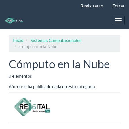
Navegación
Registrarse
Entrar
principal
Contenido
principal
Toggl
Barra
navig
lateral
Inicio
Sistemas Computacionales
Cómputo en la Nube
Cómputo en la Nube
0 elementos
Aún no se ha publicado nada en esta categoría.
-