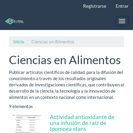
Navegación
Registrarse
Entrar
principal
Contenido
principal
Toggl
Barra
navig
lateral
Inicio
Ciencias en Alimentos
Ciencias en Alimentos
Publicar artículos científicos de calidad, para la difusión del
conocimiento a través de los resultados originales
derivados de investigaciones científicas, que contribuyen al
desarrollo de la ciencia, la tecnología y la innovación de
alimentos en un contexto nacional como internacional.
9 elementos
Actividad antioxidante de
una infusión de raíz de
Ipomoea stans